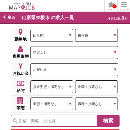
0
キープ
メニュー
戻る
山形県東根市 の求人一覧
0
検索結果:
件
勤務地
雇用形態
お祝い金
給与
業態