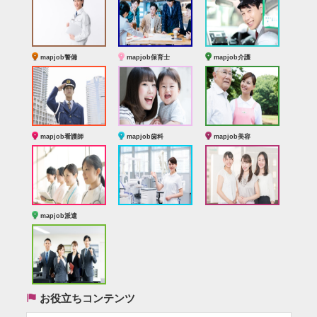
mapjob警備
mapjob保育士
mapjob介護
mapjob看護師
mapjob歯科
mapjob美容
mapjob派遣
(
お役立ちコンテンツ