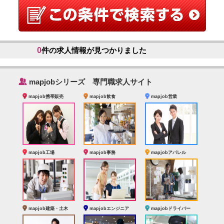
0
件の求人情報が見つかりました
‰
mapjobシリーズ 専門職求人サイト
mapjob携帯販売
mapjob飲食
mapjob営業
mapjob工場
mapjob事務
mapjobアパレル
mapjob建築・土木
mapjobエンジニア
mapjobドライバー