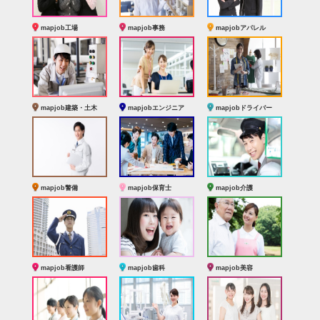
mapjob工場
mapjob事務
mapjobアパレル
mapjob建築・土木
mapjobエンジニア
mapjobドライバー
mapjob警備
mapjob保育士
mapjob介護
mapjob看護師
mapjob歯科
mapjob美容