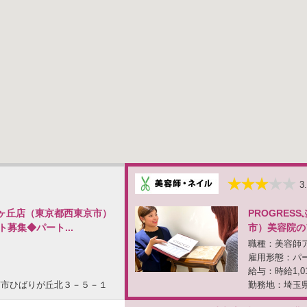
3
ばりヶ丘店（東京都西東京市）
PROGRE
募集◆パート...
市）美容院の
職種：美容師
雇用形態：パ
給与：時給1,0
京市ひばりが丘北３－５－１
勤務地：埼玉