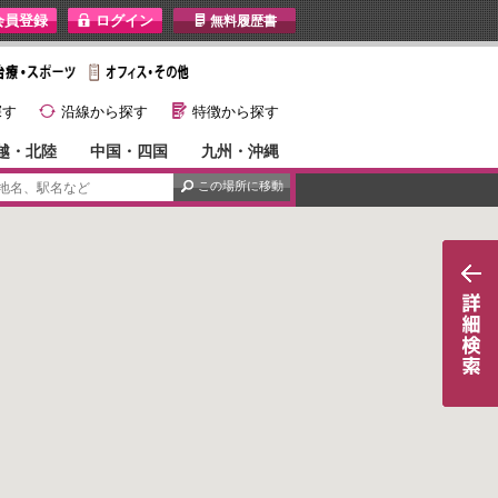
I
無料履歴書
}
G
探す
沿線から探す
特徴から探す
越・北陸
中国・四国
九州・沖縄