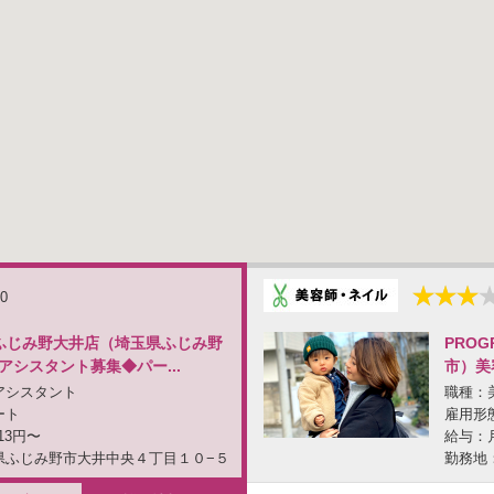
.0
SSふじみ野大井店（埼玉県ふじみ野
PRO
アシスタント募集◆パー...
市）美
アシスタント
職種：
ート
雇用形
13円〜
給与：月
県ふじみ野市大井中央４丁目１０−５
勤務地