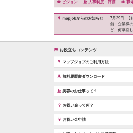
f
‰
.
ビジョン
人事制度・評価
職
)
7月29日 
mapjobからのお知らせ
舗・企業様
ど、何卒宜
(
お役立ちコンテンツ
x
マップジョブのご利用方法
í
無料履歴書ダウンロード
‰
美容のお仕事って？
？
お祝い金って何？
￥
お祝い金申請