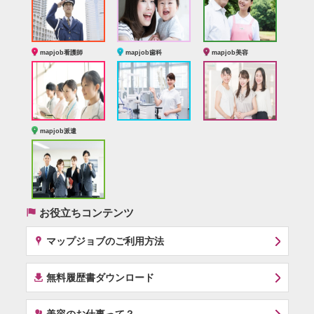
mapjob看護師
mapjob歯科
mapjob美容
mapjob派遣
(
お役立ちコンテンツ
x
マップジョブのご利用方法
í
無料履歴書ダウンロード
‰