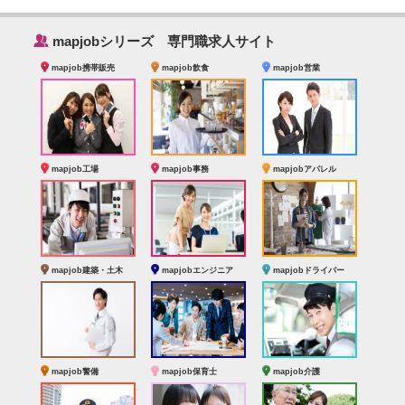
‰
mapjobシリーズ 専門職求人サイト
mapjob携帯販売
mapjob飲食
mapjob営業
mapjob工場
mapjob事務
mapjobアパレル
mapjob建築・土木
mapjobエンジニア
mapjobドライバー
mapjob警備
mapjob保育士
mapjob介護