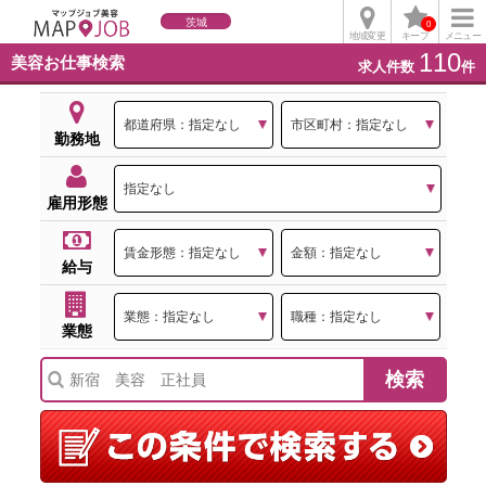
茨城
0
地域変更
キープ
メニュー
110
美容お仕事検索
求人件数
件
勤務地
雇用形態
給与
業態