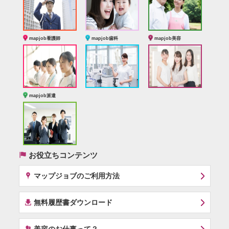
mapjob看護師
mapjob歯科
mapjob美容
mapjob派遣
(
お役立ちコンテンツ
x
マップジョブのご利用方法
í
無料履歴書ダウンロード
‰