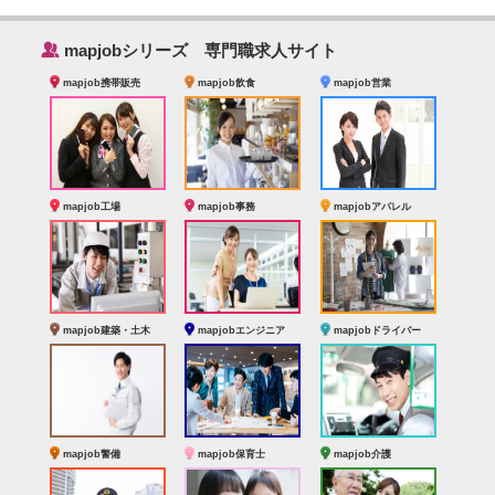
‰
mapjobシリーズ 専門職求人サイト
mapjob携帯販売
mapjob飲食
mapjob営業
mapjob工場
mapjob事務
mapjobアパレル
mapjob建築・土木
mapjobエンジニア
mapjobドライバー
mapjob警備
mapjob保育士
mapjob介護