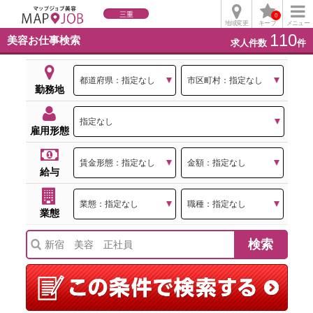
三重
0
地域変更
キープ
メニュー
110
美容お仕事検索
求人件数
件
勤務地
雇用形態
給与
業態